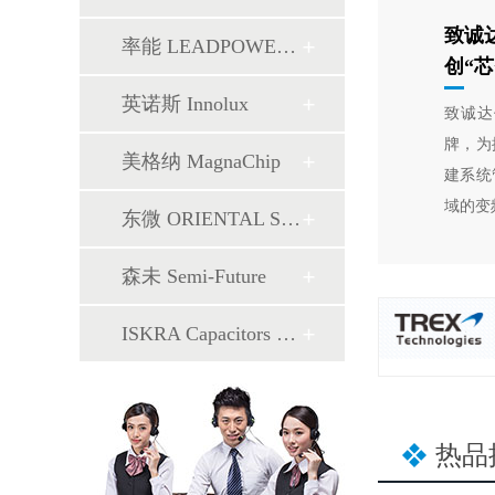
致诚
率能 LEADPOWER SEMI
创“
英诺斯 Innolux
致诚达
牌，为
美格纳 MagnaChip
建系统
域的变
东微 ORIENTAL SEMI
森未 Semi-Future
ISKRA Capacitors 电容器
热品