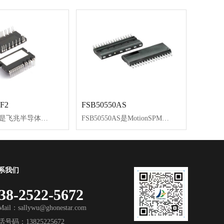
F2
FSB50550AS
FNC42060F是飞兆半导体新开发的MotionSPM®45系列产品，为低功率应用（如空调和工业逆变器）中的交流电机驱动提供非常紧凑且高性能的逆变器解决方案。
FSB50550AS是MotionSPM®5系列产品，基于快速恢复MOSFET（FRFET®）技术，用作小功率电机驱动应用（如风扇和泵）的紧凑型逆变器解决方案。
系我们
38-2522-5672
Mail：sallywu@ghonestar.com
话号码：13825225672