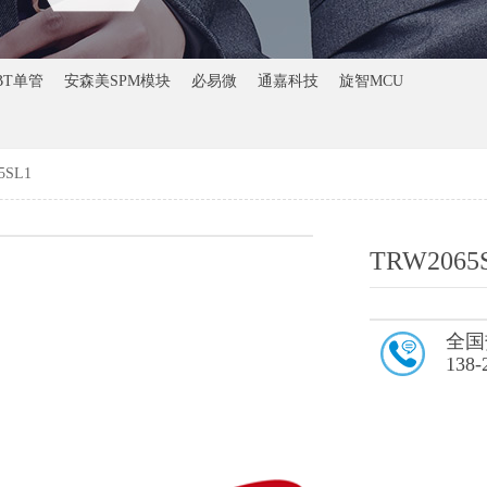
BT单管
安森美SPM模块
必易微
通嘉科技
旋智MCU
5SL1
TRW2065
全国
138-