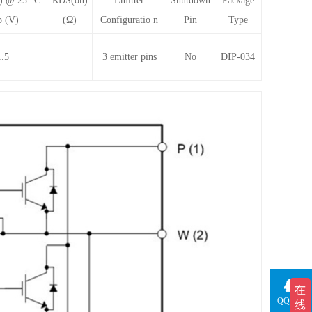
) @ 25 °C
RDS(on)
Emitter
Shutdown
Package
p (V)
(Ω)
Configuratio n
Pin
Type
1.5
3 emitter pins
No
DIP-034
QQ咨询