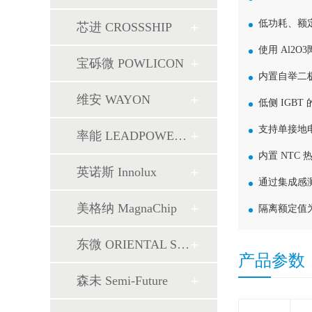
低功耗、额定
芯进 CROSSSHIP
使用 Al2
宝砾微 POWLICON
内置自举二极
维安 WAYON
低侧 IGB
支持单接地
率能 LEADPOWER SEMI
内置 NTC
英诺斯 Innolux
通过集成感测
美格纳 MagnaChip
隔离额定值为 25
东微 ORIENTAL SEMI
产品参数
森未 Semi-Future