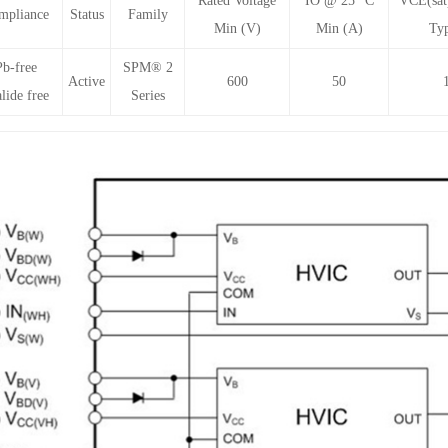
Rated Voltage
IO @ 25 °C
VCE(sat
mpliance
Status
Family
Min (V)
Min (A)
Ty
Pb-free
SPM® 2
Active
600
50
lide free
Series