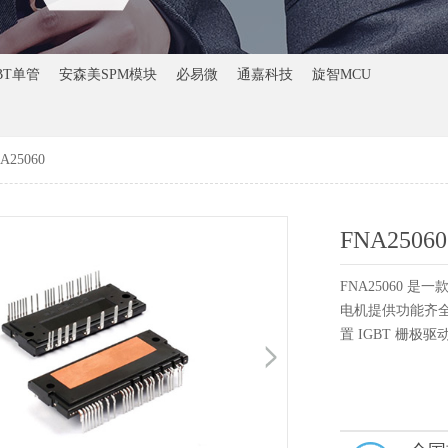
BT单管
安森美SPM模块
必易微
通嘉科技
旋智MCU
A25060
FNA25060
FNA25060 是一
电机提供功能齐
置 IGBT 栅极驱