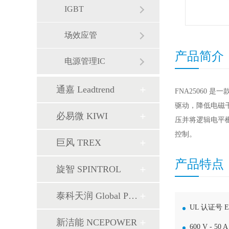
IGBT
场效应管
产品简介
电源管理IC
通嘉 Leadtrend
FNA25060 
驱动，降低电磁干
必易微 KIWI
压并将逻辑电平栅
控制。
巨风 TREX
产品特点
旋智 SPINTROL
泰科天润 Global Power
UL 认证号 E2
新洁能 NCEPOWER
600 V -