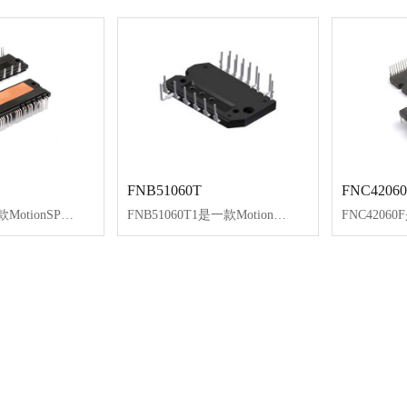
FNB51060T
FNC42060
FNA25060是一款MotionSPM®模块，为交流感应、BLDC和PMSM电机提供功能齐全的高性能逆变器输出级。这些模块集成经优化的内置IGBT栅极驱动，降低电磁干扰(EMI)和功耗。
FNB51060T1是一款MotionSPM55模块，为交流感应、BLDC和PMSM电机提供功能齐全的高性能逆变输出电路。这些模块集成了内置IGBT经过优化的栅极驱动，能够降低EMI和损耗。