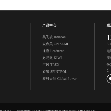
产品中心
联
1
英飞凌 Infineon
安森美 ON SEMI
E-
通嘉 Leadtrend
电
必易微 KIWI
座机
巨风 TREX
传真
分
旋智 SPINTROL
泰科天润 Global Power