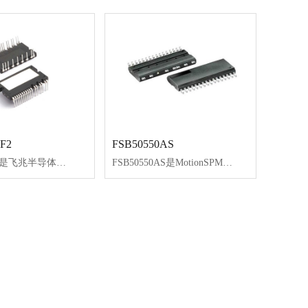
F2
FSB50550AS
FNC42060F是飞兆半导体新开发的MotionSPM®45系列产品，为低功率应用（如空调和工业逆变器）中的交流电机驱动提供非常紧凑且高性能的逆变器解决方案。
FSB50550AS是MotionSPM®5系列产品，基于快速恢复MOSFET（FRFET®）技术，用作小功率电机驱动应用（如风扇和泵）的紧凑型逆变器解决方案。