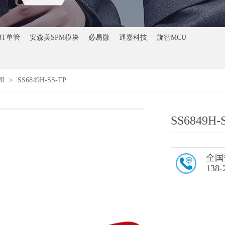
BT单管
安森美SPM模块
必易微
通嘉科技
旋智MCU
MI
>
SS6849H-SS-TP
SS6849H-
全国
138-