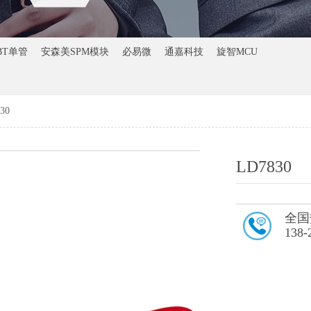
BT单管
安森美SPM模块
必易微
通嘉科技
旋智MCU
30
LD7830
全国
138-