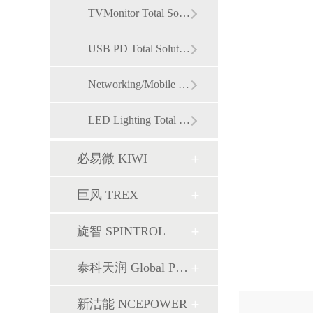
TVMonitor Total Solution
USB PD Total Solution
Networking/Mobile Total Solution
LED Lighting Total Solution
必易微 KIWI
巨风 TREX
旋智 SPINTROL
泰科天润 Global Power
新洁能 NCEPOWER