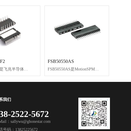
F2
FSB50550AS
FNC42060F是飞兆半导体新开发的MotionSPM®45系列产品，为低功率应用（如空调和工业逆变器）中的交流电机驱动提供非常紧凑且高性能的逆变器解决方案。
FSB50550AS是MotionSPM®5系列产品，基于快速恢复MOSFET（FRFET®）技术，用作小功率电机驱动应用（如风扇和泵）的紧凑型逆变器解决方案。
系我们
38-2522-5672
Mail：sallywu@ghonestar.com
话号码：13825225672