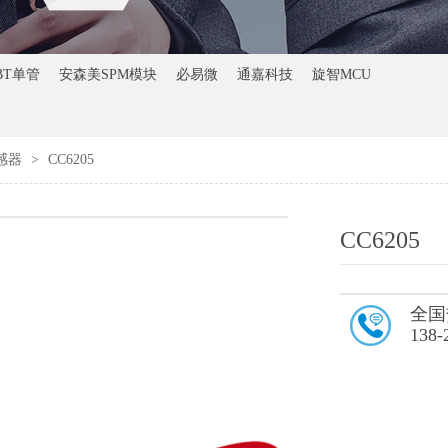
BT单管
安森美SPM模块
必易微
通嘉科技
旋智MCU
传感器
>
CC6205
CC6205
全国
138-