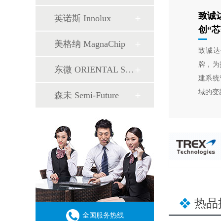
致诚
英诺斯 Innolux
创“
美格纳 MagnaChip
致诚达
牌，为
东微 ORIENTAL SEMI
建系统
域的变
森未 Semi-Future
热品
全国服务热线